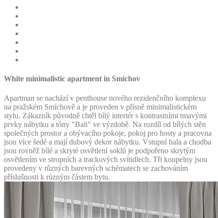
White minimalistic apartment in Smichov
Apartman se nachází v penthouse nového rezidenčního komplexu
na pražském Smíchově a je proveden v přísně minimalistickém
stylu. Zákazník původně chtěl bílý interiér s kontrastními tmavými
prvky nábytku a tóny "Bali" ve výzdobě. Na rozdíl od bílých stěn
společných prostor a obývacího pokoje, pokoj pro hosty a pracovna
jsou více šedé a mají dubový dekor nábytku. Vstupní hala a chodba
jsou rovněž bílé a skryté osvětlení soklů je podpořeno skrytým
osvětlením ve stropních a trackových svítidlech. Tři koupelny jsou
provedeny v různých barevných schématech se zachováním
příslušnosti k různým částem bytu.