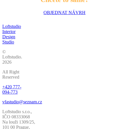
OBJEDNAT NÁVRH
Loftstudio
Interior
Design
Studio
©
Loftstudio.
2026
All Right
Reserved
+420 777-
094-773
vfastudio@seznam.cz
Loftstudio s.r.o.,
IČO 08333068
Na louži 1309/25,
101 00 Prague,