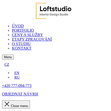
ÚVOD
PORTFOLIO
CENY A SLUŽBY
ETAPY ZPRACOVÁNÍ
O STUDIU
KONTAKT
Menu
CZ
EN
RU
+420 777-094-773
OBJEDNAT NÁVRH
Close menu