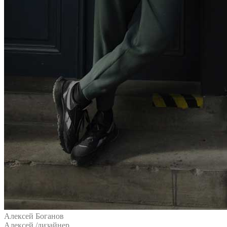
Алексей Боганов
Алексей
/дизайнер